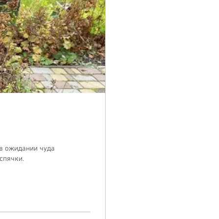
 в ожидании чуда
спячки.