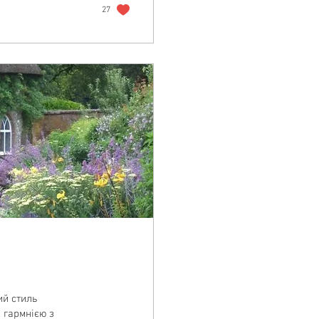
27
ий стиль
гармнією з