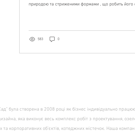
природою та стриженими формами , що робить його 
найпопулярніших стилів у світі. Він характеризуєтьс
широкими газонами, декоративними деревами та ча
ретельно продуманими квітниками. Деякі з основних
англійський стиль такий популярний у ландшафтному
включають: Історична спадщина: Англія має багат
583
0
д" була створена в 2008 році як бізнес індивідуально прац
дизайна, яка виконує весь комплекс робіт з проектування, озел
их та корпоративних об'єктів, котеджних містечок. Наша компан