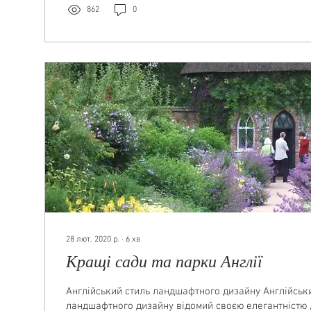
862
0
28 лют. 2020 р.
∙
6
хв
Кращі сади та парки Англії
Англійський стиль ландшафтного дизайну Англійськ
ландшафтного дизайну відомий своєю елегантністю , 