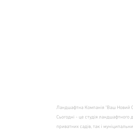
Про нас
Ландшафтна Компанія "Ваш Новий Са
Сьогодні - це студія ландшафтного 
приватних садів, так і муніципальн