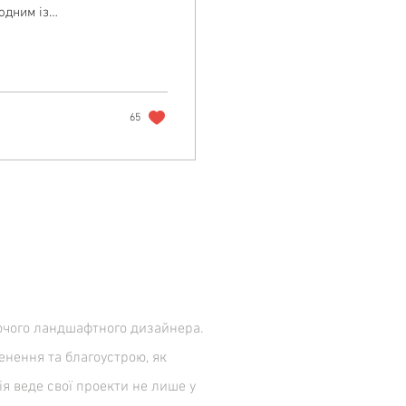
одним із
я плавними лініями,
гарниками, а також
 причин, чому
 дизайні,
у історію...
65
юючого ландшафтного дизайнера.
енення та благоустрою, як
ія веде свої проекти не лише у