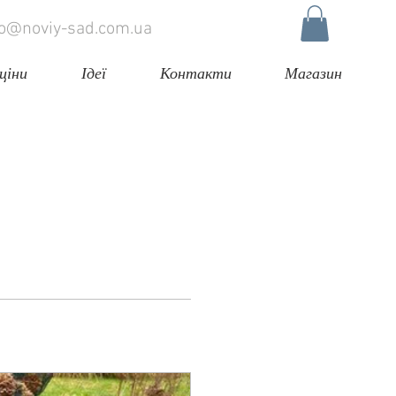
fo@noviy-sad.com.ua
ціни
Ідеї
Контакти
Магазин