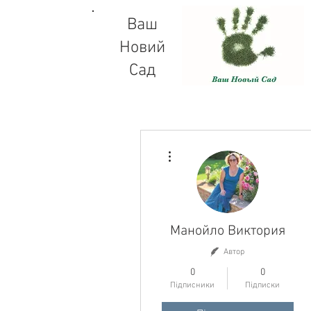
Ваш
Новий
Сад
Інші дії
Манойло Виктория
Автор
0
0
Підписники
Підписки