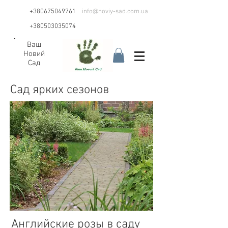
+380675049761
info@noviy-sad.com.ua
+380503035074
Ваш
Новий
Сад
Сад ярких сезонов
Английские розы в саду