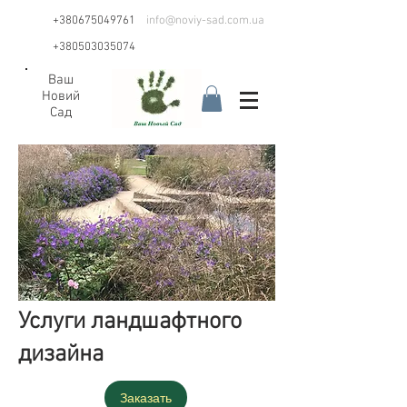
+380675049761
info@noviy-sad.com.ua
+380503035074
Ваш
Новий
Сад
Услуги ландшафтного
дизайна
Заказать