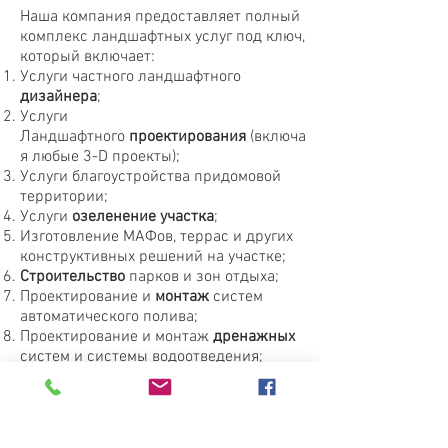
Наша компания предоставляет полный
комплекс ландшафтных услуг под ключ,
который включает:
Услуги частного ландшафтного
дизайнера
;
Услуги
Ландшафтного
проектирования
(включа
я любые 3-D проекты);
Услуги благоустройства придомовой
территории;
Услуги
озеленение участка
;
Изготовление МАФов, террас и других
конструктивных решений на участке;
Строительство
парков и зон отдыха;
Проектирование и
монтаж
систем
автоматического полива;
Проектирование и монтаж
дренажных
систем и системы водоотведения;
Ландшафтное
освещение
;
Озеленение
крыш
, балконов и террас;
Любые другие услуги по ландшафтному
дизайну и
благоустройству
территории.