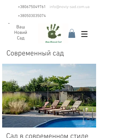
+380675049761
info@noviy-sad.com.ua
+380503035074
Ваш
Новий
Сад
Современный сад
Сад в современном стиле