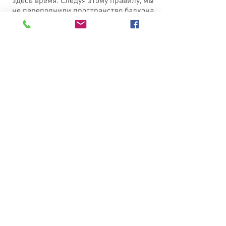
здесь время. Следуя этому правилу, мы
не переполнили пространство балкона
громоздкими горшками, а гармонично и
изящно вписали их в интерьер.
Мы предполагаем, что вам понравился
наш летний сад на балконе!
Если у вас есть балкон или терраса, и
вы стремитесь сделать сад, на
балконе то мы надеемся, что наши фото
вооружат вас новыми идеями. А если
вам будет нужна помощь -
обращайтесь!
Мы с радостью озеленим ваш балкон!
Обращайтесь!