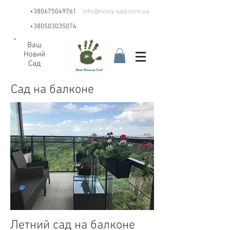
+380675049761
info@noviy-sad.com.ua
+380503035074
Ваш
Новий
Сад
Сад на балконе
Летний сад на балконе