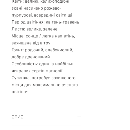
Квіти: великі, келихоподібні,
зовні насичено рожево-
пурпурові, всередині світліші
Період цвітіння: квітень-травень
Листя: велике, зелене
Місце: сонце / легка напівтінь,
захищене від вітру
Ґрунт: родючий, слабокислий,
добре дренований
Особливість: один із найбільш
яскравих сортів магнолії
Суланжа, потребує захищеного
місця для максимально рясного
цвітіння
ОПИС
Магнолія Суланжа ‘Rustica Rubra’
- це