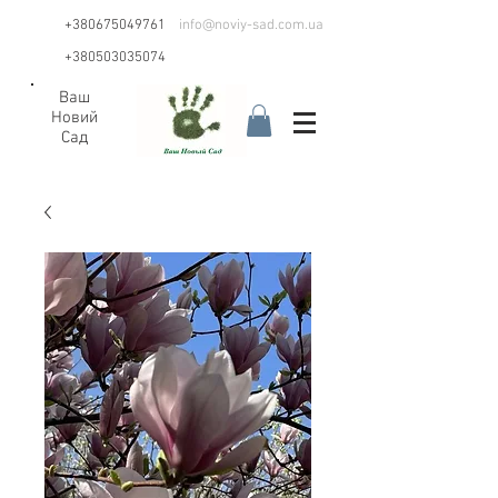
+380675049761
info@noviy-sad.com.ua
+380503035074
Ваш
Новий
Сад