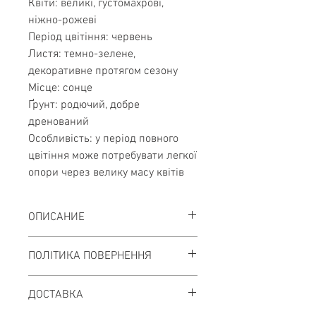
Квіти: великі, густомахрові,
ніжно-рожеві
Період цвітіння: червень
Листя: темно-зелене,
декоративне протягом сезону
Місце: сонце
Ґрунт: родючий, добре
дренований
Особливість: у період повного
цвітіння може потребувати легкої
опори через велику масу квітів
ОПИСАНИЕ
Півонія ‘Sarah Bernhardt’
- це
ПОЛІТИКА ПОВЕРНЕННЯ
легендарний класичний сорт із
великими, густомахровими квітами
Повернення можливе лише при
ніжно-рожевого забарвлення та
ДОСТАВКА
отриманні.
вишуканим ароматом. Завдяки своїй
Покупець має право відмовитися від