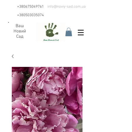
+380675049761
info@noviy-sad.com.ua
+380503035074
Ваш
Новий
Сад