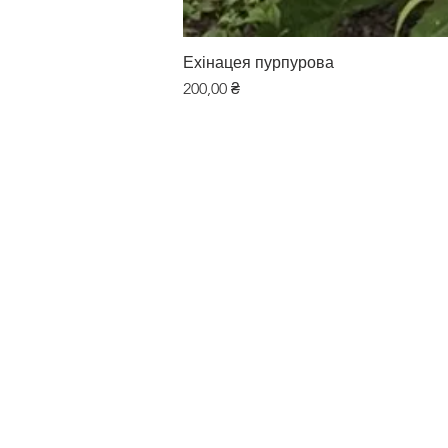
Ехінацея пурпурова
Цена
200,00 ₴