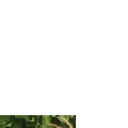
оплотів, бордюрів і солітерних
 умов та загазованості.
шафті:
ативних низьких і середніх
 міксбордерах;
ними та багаторічниками;
вих композицій у саду;
бордюрна рослина.