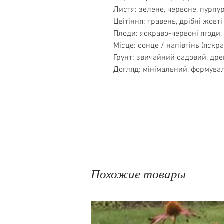
Листя: зелене, червоне, пурпу
Цвітіння: травень, дрібні жовті
Плоди: яскраво-червоні ягоди
Місце: сонце / напівтінь (яскра
Ґрунт: звичайний садовий, др
Догляд: мінімальний, формувал
Похожие товары