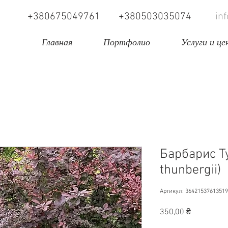
+380675049761
+380503035074
in
Главная
Портфолио
Услуги и це
Барбарис Ту
thunbergii)
Артикул: 3642153761351
Цена
350,00 ₴