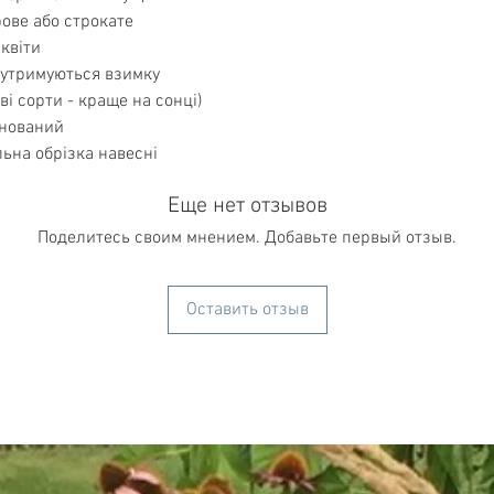
Підходить для жив
рове або строкате
посадок;
 квіти
Стійкий до міських
, утримуються взимку
Застосування в ланд
ві сорти - краще на сонці)
Формування декор
живоплотів;
енований
Яскравий акцент у
ьна обрізка навесні
Поєднання з хвой
Створення кольоро
Еще нет отзывов
Використання як 
Поделитесь своим мнением. Добавьте первый отзыв.
Оставить отзыв