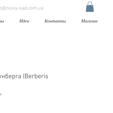
fo@noviy-sad.com.ua
ны
Идеи
Контакты
Магазин
нберга (Berberis
99