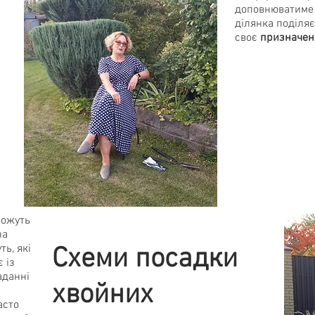
доповнюватиме 
ділянка поділяє
своє
призначен
можуть
на
ь, які
Схеми посадки
 із
аданні
хвойних
асто