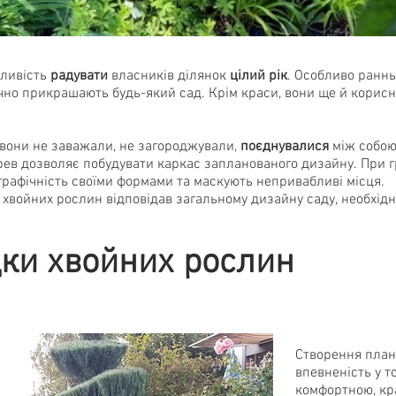
бливість
радувати
власників ділянок
цілий рік
. Особливо раннь
но прикрашають будь-який сад. Крім краси, вони ще й корисні
вони не заважали, не загороджували,
поєднувалися
між собою
рев дозволяє побудувати каркас запланованого дизайну. При г
графічність своїми формами та маскують непривабливі місця.
и хвойних рослин відповідав загальному дизайну саду, необхі
ки хвойних рослин
Створення плану
впевненість у т
комфортною, кр