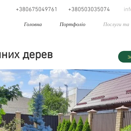
+380675049761
+380503035074
in
Головна
Портфоліо
Послуги та 
йних дерев
З