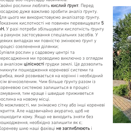
посадці або пересадці хвойників:
Хвойні рослини люблять
кислий ґрунт
. Перед
посадкою дуже важливо зробити аналіз ґрунту.
Для цього ми використовуємо аналізатор ґрунту.
Показник кислотності не повинен перевищувати
5
рН.
У разі потреби збільшувати кислотність ґрунту
за рахунок застосування спеціальних засобів. У
деяких випадках ми повністю змінюємо ґрунт у
процесі озеленення ділянки;
Купівля рослин у садовому центрі та
пересадження ми проводимо виключно з оглядом
та аналізом
цілісності
грудки землі. Це дозволить
уникнути пошкодження кореневої системи та
грибка, який розвивається на корінні і необхідний
усім вічнозеленим. Чим більше ґрунту разом із
кореневою системою залишиться в процесі
комування, тим краще і швидше приживеться
рослина на новому місці.
По можливості, ми знімаємо сітку або інші кореневі
укриття. Але надзвичайно акуратно, щоб не
пошкодити кому. Якщо не виходить зняти без
пошкодження, необхідно залишити як є;
Кореневу шию наші фахівці
не заглиблюють
і