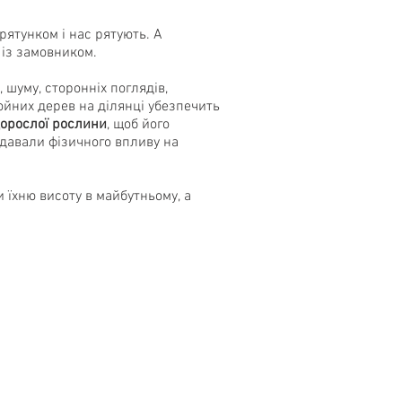
рятунком і нас рятують. А
 із замовником.
 шуму, сторонніх поглядів,
ойних дерев на ділянці убезпечить
дорослої рослини
, щоб його
адавали фізичного впливу на
и їхню висоту в майбутньому, а