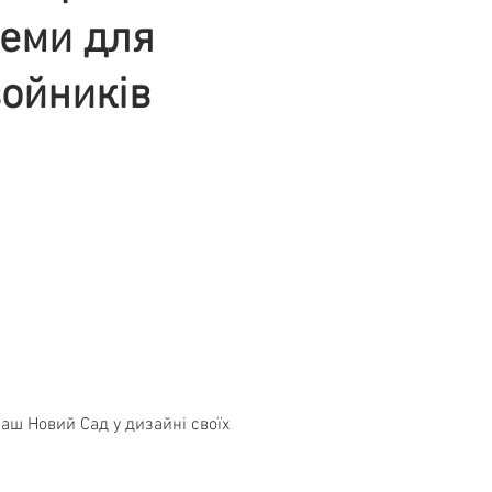
хеми для
войників
Ваш Новий Сад у дизайні своїх