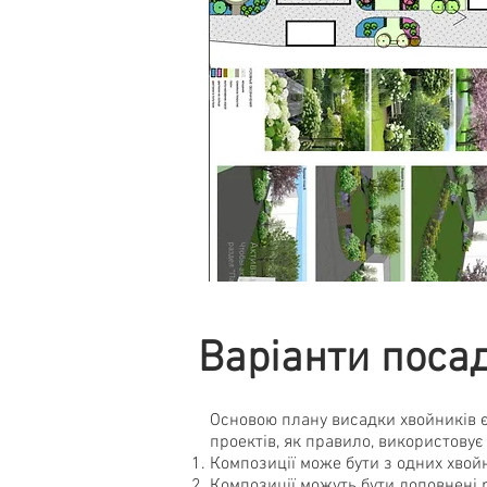
Варіанти поса
Основою плану висадки хвойників 
проектів, як правило, використовує
Композиції може бути з одних хвой
Композиції можуть бути доповнені 