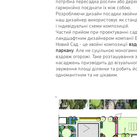
потрібна пересадка рослин або дере
гармонійно поєднати їх між собою.
Розробляючи дизайн посадки хвойни
наш дизайнер використовує як станд
і індивідуальні схеми композицій.
Частий прийом при проектуванні са
ландшафтним дизайнером компанії 
Новий Сад - це хвойні композиції
взд
паркану
. Але не суцільною моногамн
вздовж огорожі. Таке розташування 
насаджень призводить до візуально
звуження площі ділянки та робить й
одноманітним та не цікавим.