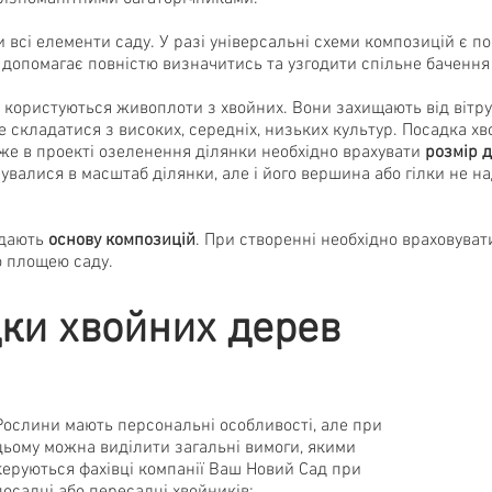
всі елементи саду. У разі універсальні схеми композицій є по
, допомагає повністю визначитись та узгодити спільне бачення
користуються живоплоти з хвойних. Вони захищають від вітру,
 складатися з високих, середніх, низьких культур. Посадка хв
вже в проекті озеленення ділянки необхідно врахувати
розмір 
увалися в масштаб ділянки, але і його вершина або гілки не н
ладають
основу композицій
. При створенні необхідно враховуват
ю площею саду.
ки хвойних дерев
Рослини мають персональні особливості, але при
цьому можна виділити загальні вимоги, якими
керуються фахівці компанії Ваш Новий Сад при