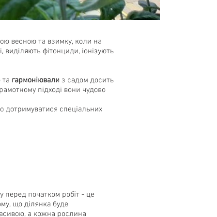
ою весною та взимку, коли на
, виділяють фітонциди, іонізують
 та
гармоніювали
з садом досить
рамотному підході вони чудово
дно дотримуватися спеціальних
 перед початком робіт - це
ому, що ділянка буде
асивою, а кожна рослина