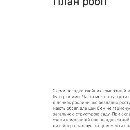
План робіт
Схеми посадки хвойних композицій 
бути різними. Часто можна зустріти 
ділянках рослини, що безладно ростут
мають обсяг, але цей б'єм не гармонує
загальною структурою саду. При скл
схеми композицій наш ландшафтний
дизайнер враховує всі ці моменти і ч