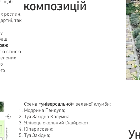
в, щоб
композицій
х рослин,
артні, так
ду
Ваш
овж
ою стіною
зелених
го
ого
Схема «
універсальної
» зеленої клумби:
Модрина Пендула;
Туя Західна Колумна;
Ялівець скельний Скайрокет;
Кіпарисовик;
Ун
Туя Західна;