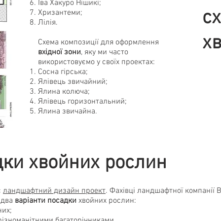
Іва Хакуро Нішикі;
с
Хризантеми;
Лілія.
х
Схема композиції для оформлення
вхідної зони
, яку ми часто
використовуємо у своїх проектах:
Сосна гірська;
Ялівець звичайний;
Ялина колюча;
Ялівець горизонтальний;
Ялина звичайна.
дки хвойних рослин
є
ландшафтний дизайн проект
. Фахівці ландшафтної компанії 
 два
варіанти
посадки
хвойних рослин:
них;
різноманітними багаторічниками.